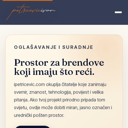
petricevicivan
OGLAŠAVANJE I SURADNJE
Prostor za brendove
koji imaju što reći.
ipetricevic.com okuplja čitatelje koje zanimaju
svemir, znanost, tehnologija, povijest i velika
pitanja. Ako tvoj projekt prirodno pripada tom
svijetu, ovdje može dobiti miran, jasno označen i
urednički pošten prostor.